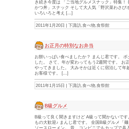
き続き今度は 「ご当地グルメスナック」特集！
かつ丼」スナック そして大人気「野沢菜わさび
いろいろと考え […]
2011年1月20日 |
下諏訪
,
食べ物
,
食祭館
お正月の特別なお弁当
お餅いっぱい食べましたか？ まんじ君です。 
した。 さて、年が変わってもう2週間です。 お
やってきました。 大みそかは近くに宿泊して年
お客様です。 […]
2011年1月15日 |
下諏訪
,
食べ物
,
食祭館
B級グルメ
B級って良く聞きますけど A級って聞かないです
もの大歓迎♪ まんじ君です。 全国B級グルメ「
ソースローメン。 昔、コンビニでもカップで具