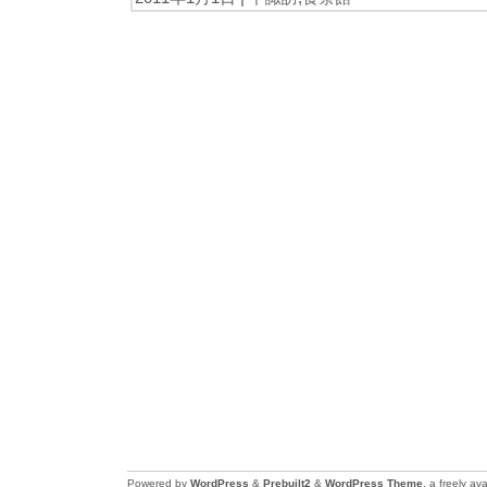
Powered by
WordPress
&
Prebuilt2
&
WordPress Theme
, a freely a