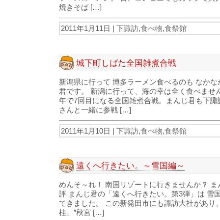
焼きそば […]
2011年1月11日 |
下諏訪
,
食べ物
,
食祭館
城下町しばた全国雑煮合戦
新潟県に行って 博多ラーメン食べるのも なかな
君です。 新潟に行って、海の幸は全く食べませ
年で7回目になる全国雑煮合戦。まんじ君も下諏
さんと一緒に参戦 […]
2011年1月10日 |
下諏訪
,
食べ物
,
食祭館
遠くへ行きたい。～雪国編～
めんそ～れ！ 南国リゾートに行きませんか？ ま
評 まんじ君の「遠くへ行きたい。第3弾」は 雪
てきました。 この新発田市にも諏訪大社があり
柱、”秋宮 […]