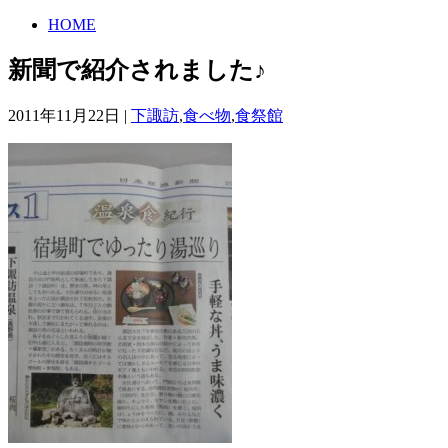
HOME
新聞で紹介されました♪
2011年11月22日 |
下諏訪
,
食べ物
,
食祭館