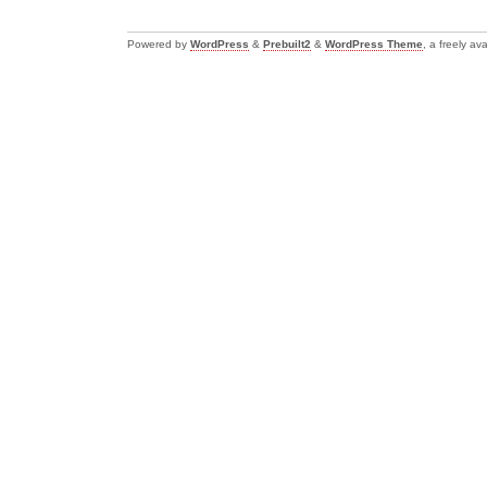
Powered by
WordPress
&
Prebuilt2
&
WordPress Theme
, a freely a