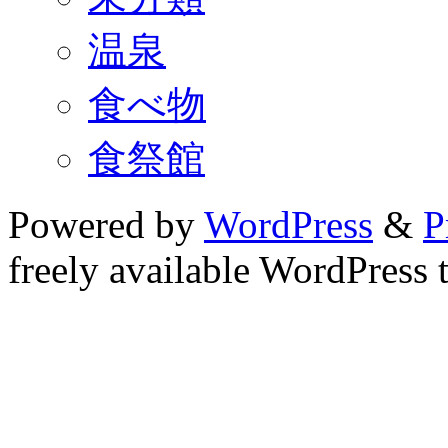
温泉
食べ物
食祭館
Powered by
WordPress
&
P
freely available WordPress